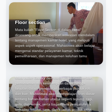
Floor section
Mata kuliah "Floor Section di dalam Hotel"
dirancang untuk memberikan wawasan mendalam
tentang manajemen kamar hotel, yang meliputi
aspek-aspek operasional. Mahasiswa akan belajar
mengenai standar pelayanan kamar, teknik
pemeliharaan, dan manajemen keluhan tamu
Bakery
Mata kuliah Bakery dirancang untuk memberikan
pemahaman dan keterampilan dasar hingga
lanjutan dalam pembuatan berbagai produk roti
dan kue. Mahasiswa akan mempelajari teori dasar
tentang bahan-bahan utama seperti tepung, ragi,
gula, dan lemak, serta bagaimana pengaruhnya
terhadap tekstur, rasa, dan kualitas produk akhir.