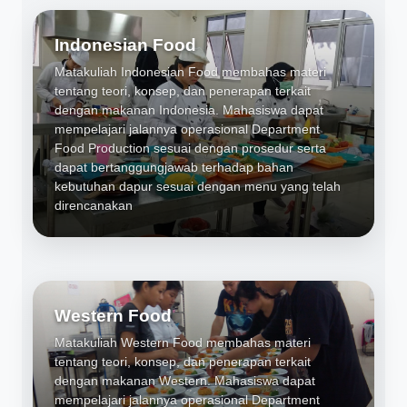
Indonesian Food
Matakuliah Indonesian Food membahas materi
tentang teori, konsep, dan penerapan terkait
dengan makanan Indonesia. Mahasiswa dapat
mempelajari jalannya operasional Department
Food Production sesuai dengan prosedur serta
dapat bertanggungjawab terhadap bahan
kebutuhan dapur sesuai dengan menu yang telah
direncanakan
Western Food
Matakuliah Western Food membahas materi
tentang teori, konsep, dan penerapan terkait
dengan makanan Western. Mahasiswa dapat
mempelajari jalannya operasional Department