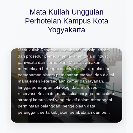
Mata Kuliah Unggulan
Perhotelan Kampus Kota
Yogyakarta
Reservasi
Mata kuliah Reservasi membahas prinsip, sistem,
dan prosedur pemesanan layanan dalam industri
pariwisata dan perhotelan. Mahasiswa akan
mempelajari berbagai aspek reservasi, mulai dari
pemahaman sistem pemesanan manual dan digital,
manajemen ketersediaan kamar dan layanan,
hingga penerapan teknologi dalam proses
reservasi. Selain itu, mata kuliah ini juga mencakup
strategi komunikasi yang efektif dalam menangani
permintaan pelanggan, pengelolaan data
pelanggan, serta kebijakan pembatalan dan pe...
Restoran
Restauran adalah sebuah mata kuliah yang