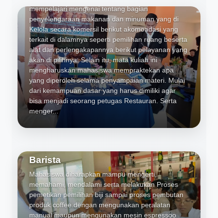
mempelajari mengenai tentang bagian
penyelengaraan makanan dan minuman yang di
Kelola secara komersil berikut akomoadasi yang
terkait di dalamnya seperti pemilihan ruang beserta
alat dan perlengakapannya berikut pelayanan yang
akan di pilihnya. Selain itu, mata kuliah ini
mengharuskan mahasiswa mempraktekan apa
yang diperoleh selama penyampaian materi. Mulai
dari kemampuan dasar yang harus dimiliki agar
bisa menjadi seorang petugas Restauran. Serta
menger...
Barista
Mahasiswa diharapkan mampu mengerti,
memahami, mendalami serta melakukan Proses
pemetikan pemilihan biji sampai proses pembutan
produk coffee dengan mengunakan peralatan
manual maupun mengunakan mesin espressoo