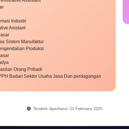
nistrative Assistant
er
masi Industri
tive Asistant
Pasar
tas Sistem Manufaktur
engendalian Produksi
Dasar
Madya
asilan Orang Pribadi
n PPH Badan Sektor Usaha Jasa Dan perdagangan
Terakhir diperbarui: 21 February 2025