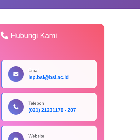
Hubungi Kami
Email
lsp.bsi@bsi.ac.id
Telepon
(021) 21231170 - 207
Website