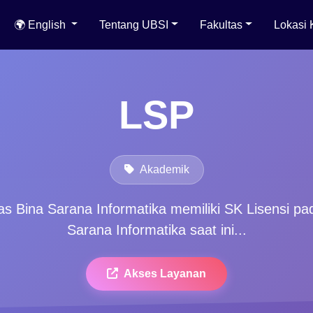
🌍 English
Tentang UBSI
Fakultas
Lokasi
LSP
Akademik
tas Bina Sarana Informatika memiliki SK Lisensi p
Sarana Informatika saat ini...
Akses Layanan