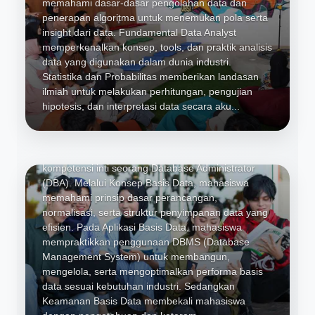
memahami dasar-dasar pengolahan data dan
penerapan algoritma untuk menemukan pola serta
insight dari data. Fundamental Data Analyst
memperkenalkan konsep, tools, dan praktik analisis
data yang digunakan dalam dunia industri.
Statistika dan Probabilitas memberikan landasan
ilmiah untuk melakukan perhitungan, pengujian
hipotesis, dan interpretasi data secara aku...
Konsep Basis Data, Aplikasi Basis
Data, dan Keamanan Basis Data
Dirancang untuk membekali mahasiswa dengan
kompetensi inti seorang Database Administrator
(DBA). Melalui Konsep Basis Data, mahasiswa
memahami prinsip dasar perancangan,
normalisasi, serta struktur penyimpanan data yang
efisien. Pada Aplikasi Basis Data, mahasiswa
mempraktikkan penggunaan DBMS (Database
Management System) untuk membangun,
Dasar Pemrograman, Logika dan
mengelola, serta mengoptimalkan performa basis
Algoritma, Aplikasi Basis Data,
data sesuai kebutuhan industri. Sedangkan
UI/UX Design, Web Programming,
Keamanan Basis Data membekali mahasiswa
Mobile Programming, Software