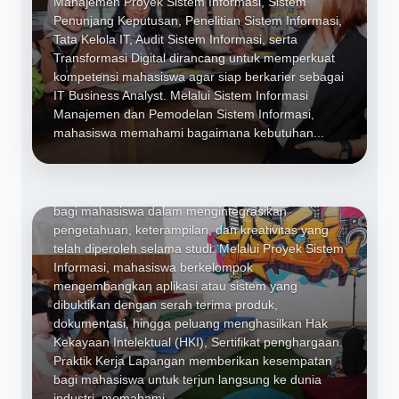
Manajemen Proyek Sistem Informasi, Sistem
Penunjang Keputusan, Penelitian Sistem Informasi,
Tata Kelola IT, Audit Sistem Informasi, serta
Transformasi Digital dirancang untuk memperkuat
kompetensi mahasiswa agar siap berkarier sebagai
IT Business Analyst. Melalui Sistem Informasi
Manajemen dan Pemodelan Sistem Informasi,
Proyek Sistem Informasi (Capstone
mahasiswa memahami bagaimana kebutuhan...
Project), Praktik Kerja Lapangan,
dan Digital Kreatif
Dirancang untuk memberikan pengalaman nyata
bagi mahasiswa dalam mengintegrasikan
pengetahuan, keterampilan, dan kreativitas yang
telah diperoleh selama studi. Melalui Proyek Sistem
Informasi, mahasiswa berkelompok
mengembangkan aplikasi atau sistem yang
dibuktikan dengan serah terima produk,
dokumentasi, hingga peluang menghasilkan Hak
Kekayaan Intelektual (HKI), Sertifikat penghargaan.
Praktik Kerja Lapangan memberikan kesempatan
bagi mahasiswa untuk terjun langsung ke dunia
industri, memahami...