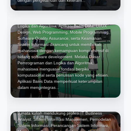
dengan pengetahuan dan keteram...
Quality Assurance, keamanan
sistem informasi
Mata kuliah unggulan seperti Dasar Pemrograman,
Logika dan Algoritma, Aplikasi Basis Data, UI/UX
Design, Web Programming, Mobile Programming,
Software Quality Assurance, serta Keamanan
Sistem Informasi dirancang untuk membekali
Sistem Informasi Manajemen,
mahasiswa dengan kemampuan komprehensif di
bidang software development. Melalui Dasar
Pemodelan Sistem Informasi,
Pemrograman dan Logika dan Algoritma,
Perancangan Sistem Informasi,
mahasiswa menguasai fondasi berpikir
Manajemen Proyek Sistem
komputasional serta penulisan kode yang efisien.
Informasi, Sistem Penunjang
Aplikasi Basis Data memperkuat keterampilan
Keputusan, penelitian sistem
dalam mengintegras...
informasi, Tata Kelola IT, Audit
Sistem Informasi, Transformasi
Digital
9 mata kuliah mendukung profesi IT Business
Analyst. Sistem Informasi Manajemen, Pemodelan
Sistem Informasi, Perancangan Sistem Informasi,